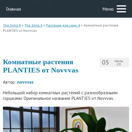
Главная
Меню
The Sims 4
»
The Sims 4
»
Растения для симс 4
» Комнатные растения
PLANTIES от Novvvas
Комнатные растения
05
июль
20
PLANTIES от Novvvas
Автор:
novvvas
Небольшой набор комнатных растений с разнообразными
горшками. Оригинальное название PLANTIES от Novvvas.