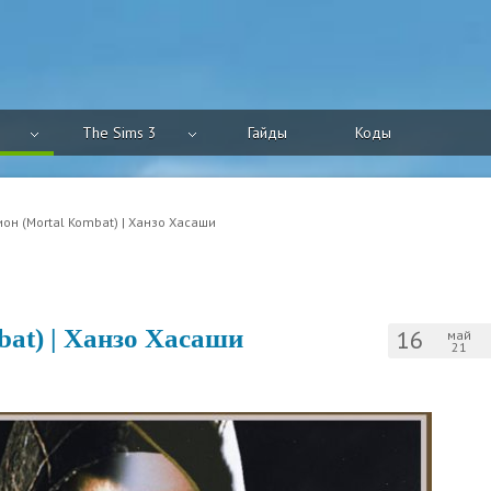
The Sims 3
Гайды
Коды
он (Mortal Kombat) | Ханзо Хасаши
at) | Ханзо Хасаши
16
май
21