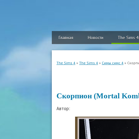
Главная
Новости
The Sims 4
The Sims 4
»
The Sims 4
»
Симы симс 4
» Скорпи
Скорпион (Mortal Komb
Автор: