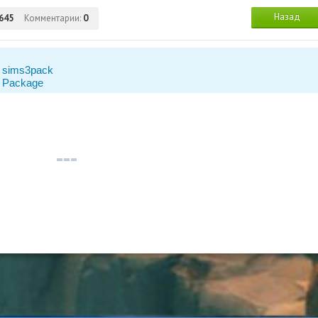
Назад
 645
Комментарии:
0
 sims3pack
 Package