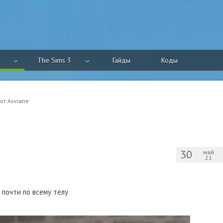
The Sims 3
Гайды
Коды
от Asviane
30
май
21
 почти по всему телу