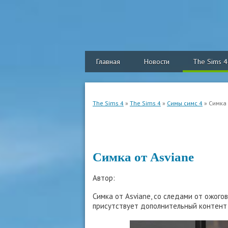
Главная
Новости
The Sims 4
The Sims 4
»
The Sims 4
»
Симы симс 4
» Симка 
Симка от Asviane
Автор:
Симка от Asviane, со следами от ожогов
присутствует дополнительный контент