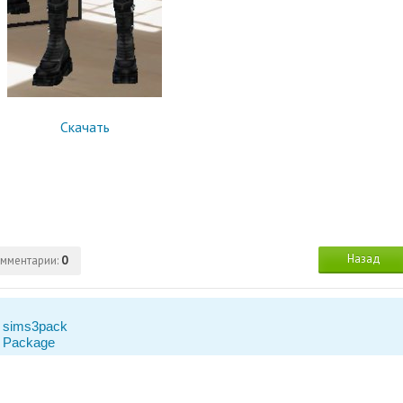
Скачать
Назад
мментарии:
0
 sims3pack
 Package