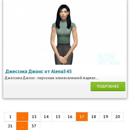
Джессика Джонс от Alena345
Джессика Джонс - персонаж киновселенной марвел....
ПОДРОБНЕЕ
1
...
13
14
15
16
17
18
19
20
21
...
37