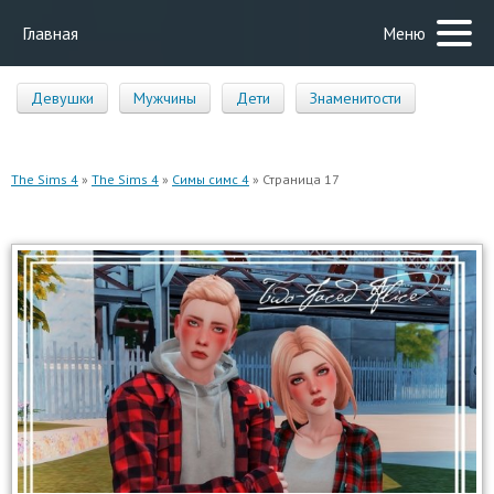
Главная
Меню
Девушки
Мужчины
Дети
Знаменитости
The Sims 4
»
The Sims 4
»
Симы симс 4
» Страница 17