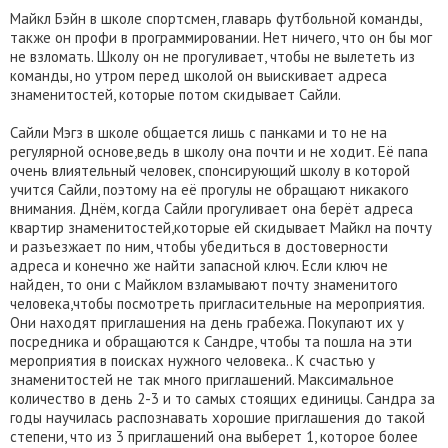
Майкл Бэйн в школе спортсмен, главарь футбольной команды,
также он профи в программировании. Нет ничего, что он бы мог
не взломать. Школу он не прогуливает, чтобы не вылететь из
команды, но утром перед школой он выискивает адреса
знаменитостей, которые потом скидывает Сайли.
Сайли Мэгз в школе общается лишь с панками и то не на
регулярной основе,ведь в школу она почти и не ходит. Её папа
очень влиятельный человек, спонсирующий школу в которой
учится Сайли, поэтому на её прогулы не обращают никакого
внимания. Днём, когда Сайли прогуливает она берёт адреса
квартир знаменитостей,которые ей скидывает Майкл на почту
и разъезжает по ним, чтобы убедиться в достоверности
адреса и конечно же найти запасной ключ. Если ключ не
найден, то они с Майклом взламывают почту знаменитого
человека,чтобы посмотреть пригласительные на мероприятия.
Они находят приглашения на день грабежа. Покупают их у
посредника и обращаются к Сандре, чтобы та пошла на эти
мероприятия в поисках нужного человека.. К счастью у
знаменитостей не так много приглашений. Максимальное
количество в день 2-3 и то самых стоящих единицы. Сандра за
годы научилась распознавать хорошие приглашения до такой
степени, что из 3 приглашений она выберет 1, которое более