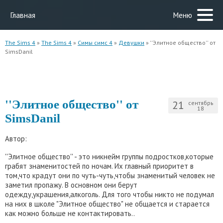
Главная
Меню
The Sims 4
»
The Sims 4
»
Симы симс 4
»
Девушки
» ''Элитное общество'' от
SimsDanil
''Элитное общество'' от
21
сентябрь
18
SimsDanil
Автор:
''Элитное общество'' - это никнейм группы подростков,которые
грабят знаменитостей по ночам. Их главный приоритет в
том,что крадут они по чуть-чуть,чтобы знаменитый человек не
заметил пропажу. В основном они берут
одежду,украшения,алкоголь. Для того чтобы никто не подумал
на них в школе "Элитное общество" не общается и старается
как можно больше не контактировать..