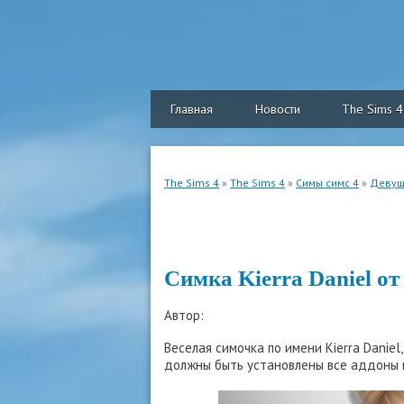
Главная
Новости
The Sims 4
The Sims 4
»
The Sims 4
»
Симы симс 4
»
Девуш
Симка Kierra Daniel от
Автор:
Веселая симочка по имени Kierra Daniel
должны быть установлены все аддоны и