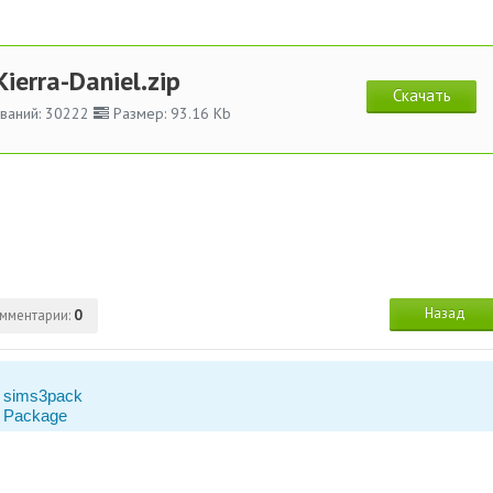
Kierra-Daniel.zip
Скачать
ваний: 30222
Размер: 93.16 Kb
Назад
мментарии:
0
 sims3pack
 Package