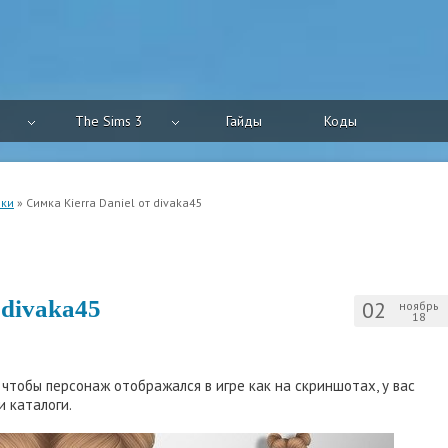
The Sims 3
Гайды
Коды
ки
» Симка Kierra Daniel от divaka45
 divaka45
02
ноябрь
18
, чтобы персонаж отображался в игре как на скриншотах, у вас
 каталоги.