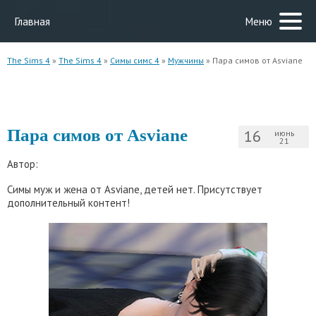
Главная
Меню
The Sims 4
»
The Sims 4
»
Симы симс 4
»
Мужчины
» Пара симов от Asviane
Пара симов от Asviane
16
июнь
21
Автор:
Симы муж и жена от Asviane, детей нет. Присутствует
дополнительный контент!