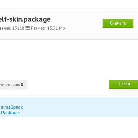
elf-skin.package
Скачать
ваний: 15118
Размер: 15.31 Mb
Назад
мментарии:
0
 sims3pack
 Package