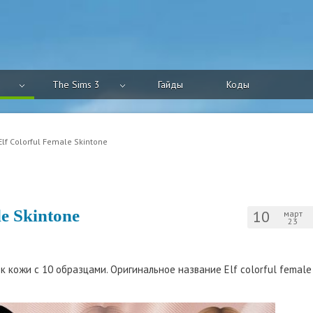
The Sims 3
Гайды
Коды
Elf Colorful Female Skintone
e Skintone
10
март
23
 кожи с 10 образцами. Оригинальное название Elf colorful female