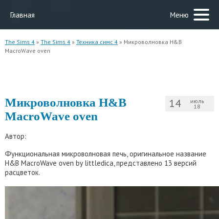
Главная
Меню
The Sims 4
»
The Sims 4
»
Техника симс 4
» Микроволновка H&B
MacroWave oven
Микроволновка H&B
14
июль
18
MacroWave oven
Автор:
Функциональная микроволновая печь, оригинальное название
H&B MacroWave oven by littledica, представлено 13 версий
расцветок.