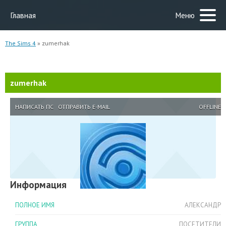
Главная
Меню
The Sims 4
» zumerhak
zumerhak
НАПИСАТЬ ПС
ОТПРАВИТЬ E-MAIL
OFFLINE
Информация
ПОЛНОЕ ИМЯ
АЛЕКСАНДР
ГРУППА
ПОСЕТИТЕЛИ