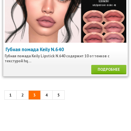
Губная помада Keily N.640
Губная помада Keily Lipstick N.640 содержит 10 оттенков с
текстурой hq....
ПОДРОБНЕЕ
1
2
3
4
5