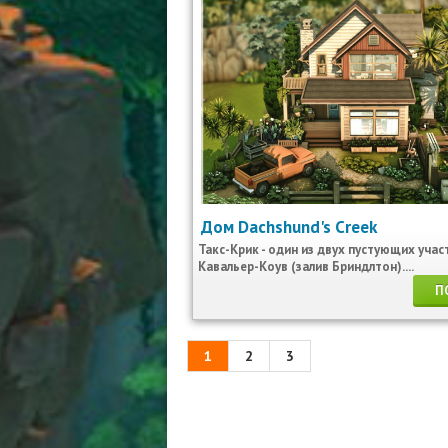
Дом Dachshund's Creek
Такс-Крик - один из двух пустующих учас
Кавальер-Коув (залив Бриндлтон)....
П
1
2
3