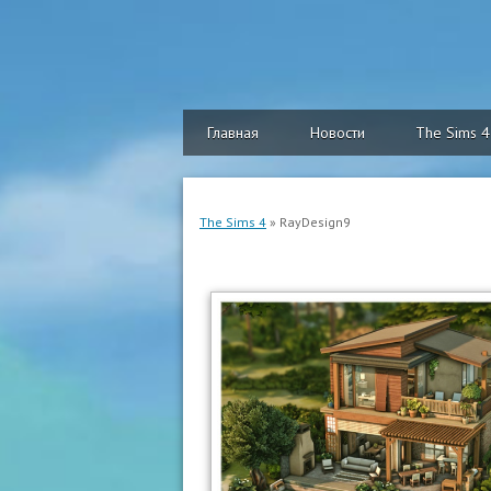
Главная
Новости
The Sims 4
The Sims 4
» RayDesign9