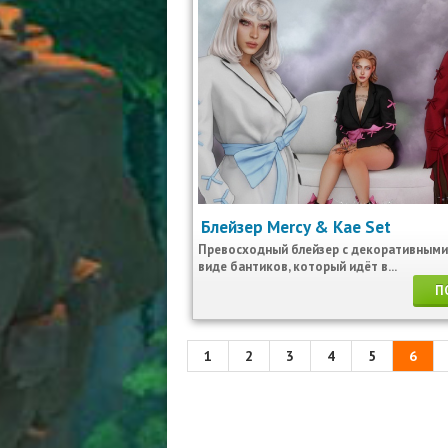
Блейзер Mercy & Kae Set
Превосходный блейзер с декоративными
виде бантиков, который идёт в...
П
1
2
3
4
5
6