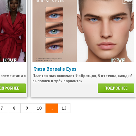
Глаза Borealis Eyes
 элементами в
Палитра глаз включает 9 образцов, 3 оттенка, каждый
выполнен в трёх вариантах....
ОДРОБНЕЕ
ПОДРОБНЕЕ
7
8
9
10
...
15