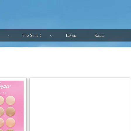
The Sims 3
Гайды
Коды