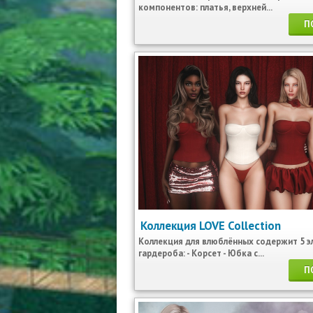
компонентов: платья, верхней...
П
Коллекция LOVE Collection
Коллекция для влюблённых содержит 5 
гардероба: - Корсет - Юбка с...
П