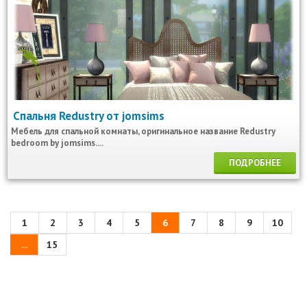
Спальня Redustry от jomsims
Мебель для спальной комнаты, оригинальное название Redustry
bedroom by jomsims....
ПОДРОБНЕЕ
1
2
3
4
5
6
7
8
9
10
...
15