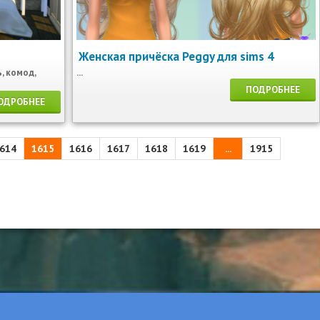
Женская причёска Peggy для sims 4
, комод,
...
ПОДРОБНЕЕ
ОДРОБНЕЕ
614
1615
1616
1617
1618
1619
...
1915