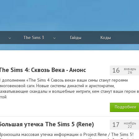
The Sims 3
Гайды
Коды
The Sims 4: Сквозь Века - Анонс
16
январь
26
В дополнении «The Sims 4 Сквозь века» ваши симы станут героями
многовековой саги. Новые системы династий и аристократии,
захватывающие скандалы и волшебные интриги, кем станут ваши герои в
этой
Подробнее
Большая утечка The Sims 5 (Rene)
17
ноябрь
22
Произошла массовая утечка информации о Project Rene / The Sims 5!