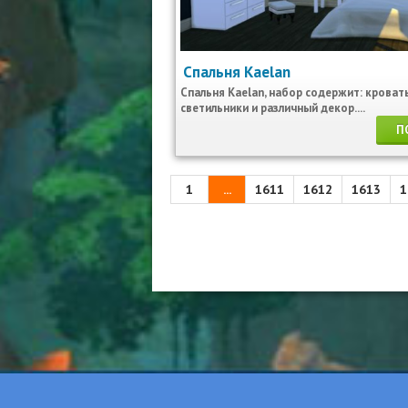
Спальня Kaelan
Спальня Kaelan, набор содержит: кровать
светильники и различный декор....
П
1
...
1611
1612
1613
1