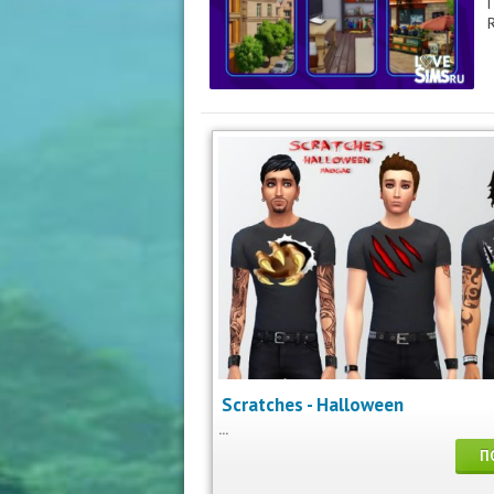
Scratches - Halloween
...
П