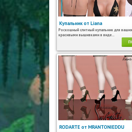
Купальник от Liana
Роскошный слитный купальник для ваших
красивыми вышивками в виде...
П
RODARTE от MRANTONIEDDU