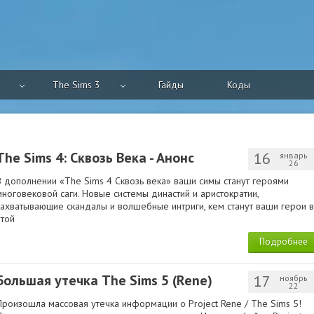
The Sims 3
Гайды
Коды
The Sims 4: Сквозь Века - Анонс
16
январь
26
В дополнении «The Sims 4 Сквозь века» ваши симы станут героями
многовековой саги. Новые системы династий и аристократии,
захватывающие скандалы и волшебные интриги, кем станут ваши герои в
этой
Подробнее
Большая утечка The Sims 5 (Rene)
17
ноябрь
22
Произошла массовая утечка информации о Project Rene / The Sims 5!