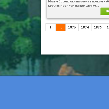
Милые босоножки на очень высоком каб
красивым замком на щиколотке....
П
1
...
1873
1874
1875
1