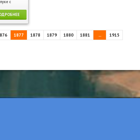
луке с
ОДРОБНЕЕ
876
1877
1878
1879
1880
1881
...
1915