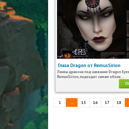
Глаза Dragon от RemusSirion
Линзы дракона под название Dragon Eyes
RemusSirion, подходит симам обоих...
П
1
...
15
16
17
18