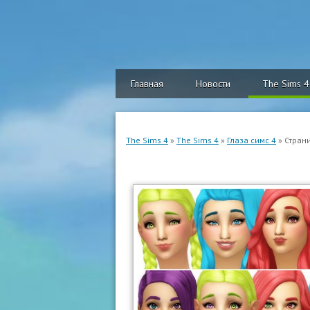
Главная
Новости
The Sims 4
The Sims 4
»
The Sims 4
»
Глаза симс 4
» Стран