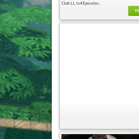
Club LL ts4 Eyecolor...
П