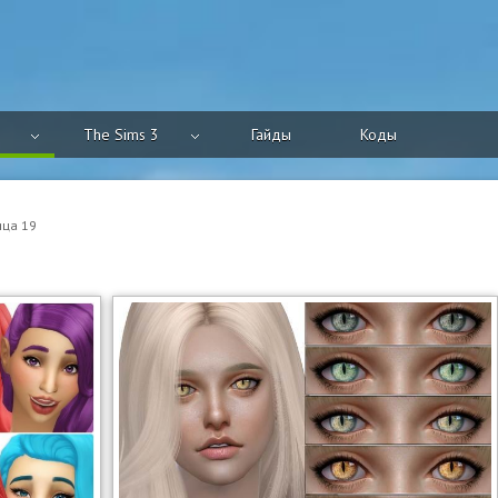
The Sims 3
Гайды
Коды
ица 19