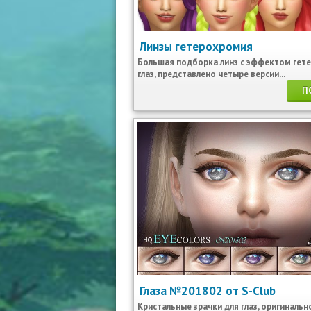
Линзы гетерохромия
Большая подборка линз с эффектом гет
глаз, представлено четыре версии...
П
Глаза №201802 от S-Club
Кристальные зрачки для глаз, оригинальн