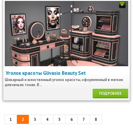
Уголок красоты Glivasio Beauty Set
Шикарный и женственный уголок красоты, оформленный в мягких
девчачьих тонах. В...
ПОДРОБНЕЕ
1
2
3
4
5
6
7
8