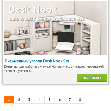
Письменный уголок Desk Nook Set
Комплект для рабочего уголка! Наполните дом ваших персонажей
теплом и уютом с...
ПОДРОБНЕЕ
1
2
3
4
5
6
7
8