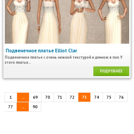
Подвенечное платье Elliot Clar
Подвенечное платье с очень нежной текстурой и длиною в пол. У
этого платья...
ПОДРОБНЕЕ
1
...
69
70
71
72
73
74
75
76
77
...
90