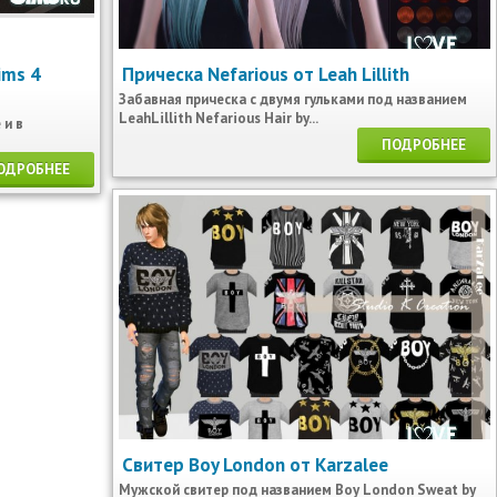
ims 4
Прическа Nefarious от Leah Lillith
Забавная прическа с двумя гульками под названием
LeahLillith Nefarious Hair by...
 и в
ПОДРОБНЕЕ
ОДРОБНЕЕ
Свитер Boy London от Karzalee
Мужской свитер под названием Boy London Sweat by