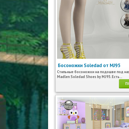
Босоножки Soledad от MJ95
Стильные босоножки на подошве под на
Madlen Soledad Shoes by MJ95. Есть...
П