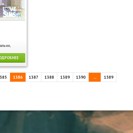
альни,
ОДРОБНЕЕ
385
1386
1387
1388
1389
1390
...
1589