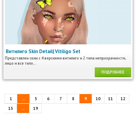
Витилиго Skin Detail| Vitiligo Set
Представлен скин с 4 версиями витилиго и 2 типа непрозрачности,
лицо и все тело...
ПОДРОБНЕЕ
1
...
5
6
7
8
9
10
11
12
13
...
19