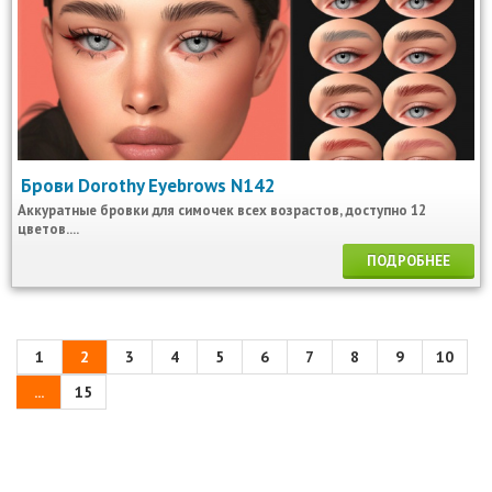
Брови Dorothy Eyebrows N142
Аккуратные бровки для симочек всех возрастов, доступно 12
цветов....
ПОДРОБНЕЕ
1
2
3
4
5
6
7
8
9
10
...
15