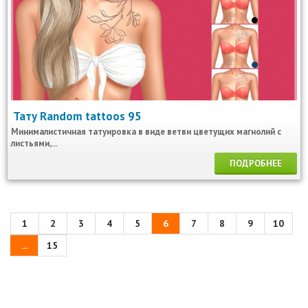
Тату Random tattoos 95
Минималистичная татуировка в виде ветви цветущих магнолий с
листьями,...
ПОДРОБНЕЕ
1
2
3
4
5
6
7
8
9
10
...
15