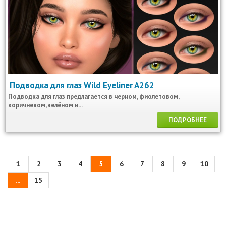
Подводка для глаз Wild Eyeliner A262
Подводка для глаз предлагается в черном, фиолетовом,
коричневом, зелёном и...
ПОДРОБНЕЕ
1
2
3
4
5
6
7
8
9
10
...
15